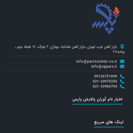
بازار آهن غرب تهران ،بازار آهن شاداباد ،بهاران ۲ بلوک، ۱۷ طبقه دوم ،
واحد۲۱۱
info@parstechnic-co.ir
info@nppars.ir
09126751899
021-33975335
021-33984794
اخبار نام آوران پالایش پارس
لینک های سریع