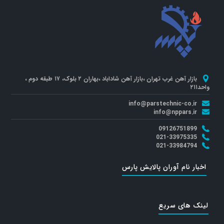
بازار آهن غرب تهران ،بازار آهن شاداباد ،بهاران ۲ بلوک، ۱۷ طبقه دوم ،
واحد۲۱۱
info@parstechnic-co.ir
info@nppars.ir
09126751899
021-33975335
021-33984794
اخبار نام آوران پالایش پارس
لینک های سریع