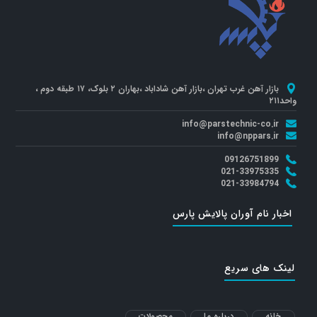
بازار آهن غرب تهران ،بازار آهن شاداباد ،بهاران ۲ بلوک، ۱۷ طبقه دوم ،
واحد۲۱۱
info@parstechnic-co.ir
info@nppars.ir
09126751899
021-33975335
021-33984794
اخبار نام آوران پالایش پارس
لینک های سریع
خانه
درباره ما
محصولات