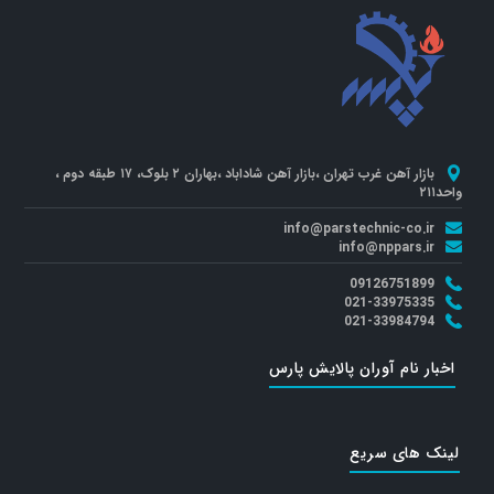
بازار آهن غرب تهران ،بازار آهن شاداباد ،بهاران ۲ بلوک، ۱۷ طبقه دوم ،
واحد۲۱۱
info@parstechnic-co.ir
info@nppars.ir
09126751899
021-33975335
021-33984794
اخبار نام آوران پالایش پارس
لینک های سریع